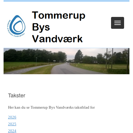
Log ind
Toggle
navigat
Takster
Her kan du se Tommerup Bys Vandværks takstblad for
2026
2025
2024